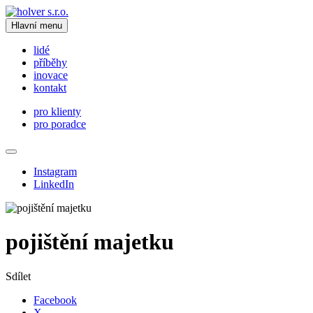
Hlavní menu
lidé
příběhy
inovace
kontakt
pro klienty
pro poradce
Instagram
LinkedIn
pojištění majetku
Sdílet
Facebook
X