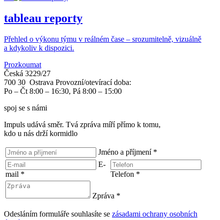
tableau reporty
Přehled o výkonu týmu v reálném čase – srozumitelně, vizuálně
a kdykoliv k dispozici.
Prozkoumat
Česká 3229/27
700 30 Ostrava
Provozní/otevírací doba:
Po – Čt 8:00 – 16:30, Pá 8:00 – 15:00
spoj se s námi
Impuls udává směr. Tvá zpráva míří přímo k tomu,
kdo u nás drží kormidlo
Jméno a příjmení
*
E-
mail
*
Telefon
*
Zpráva
*
Odesláním formuláře souhlasíte se
zásadami ochrany osobních