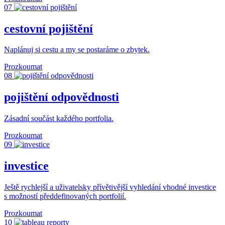
07
cestovní pojištění
Naplánuj si cestu a my se postaráme o zbytek.
Prozkoumat
08
pojištění odpovědnosti
Zásadní součást každého portfolia.
Prozkoumat
09
investice
Ještě rychlejší a uživatelsky přívětivější vyhledání vhodné investice
s možností předdefinovaných portfolií.
Prozkoumat
10