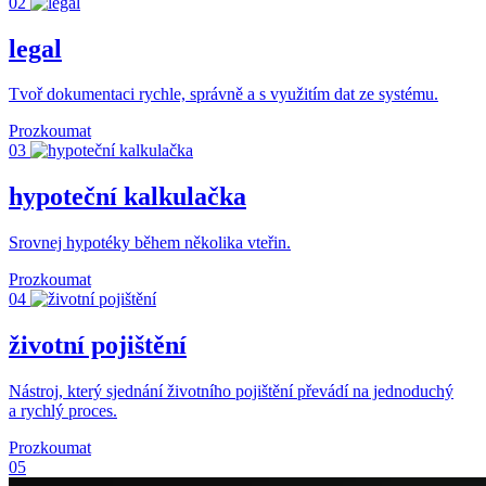
02
legal
Tvoř dokumentaci rychle, správně a s využitím dat ze systému.
Prozkoumat
03
hypoteční kalkulačka
Srovnej hypotéky během několika vteřin.
Prozkoumat
04
životní pojištění
Nástroj, který sjednání životního pojištění převádí na jednoduchý
a rychlý proces.
Prozkoumat
05