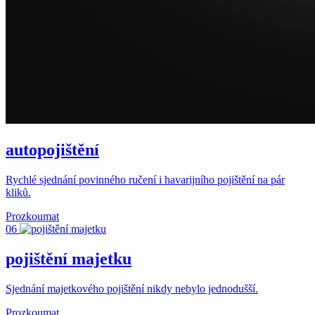
autopojištění
Rychlé sjednání povinného ručení i havarijního pojištění na pár
kliků.
Prozkoumat
06
pojištění majetku
Sjednání majetkového pojištění nikdy nebylo jednodušší.
Prozkoumat