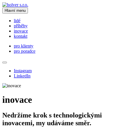
Hlavní menu
lidé
příběhy
inovace
kontakt
pro klienty
pro poradce
Instagram
LinkedIn
inovace
Nedržíme krok s technologickými
inovacemi, my udáváme směr.