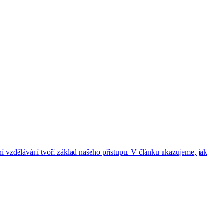
lní vzdělávání tvoří základ našeho přístupu. V článku ukazujeme, jak