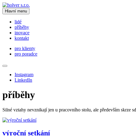
Hlavní menu
lidé
příběhy
inovace
kontakt
pro klienty
pro poradce
Instagram
LinkedIn
příběhy
Silné vztahy nevznikají jen u pracovního stolu, ale především skrze s
výroční setkání