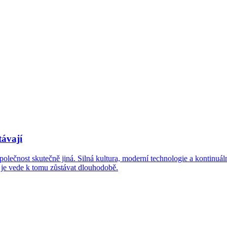
távají
polečnost skutečně jiná. Silná kultura, moderní technologie a kontinuá
o je vede k tomu zůstávat dlouhodobě.