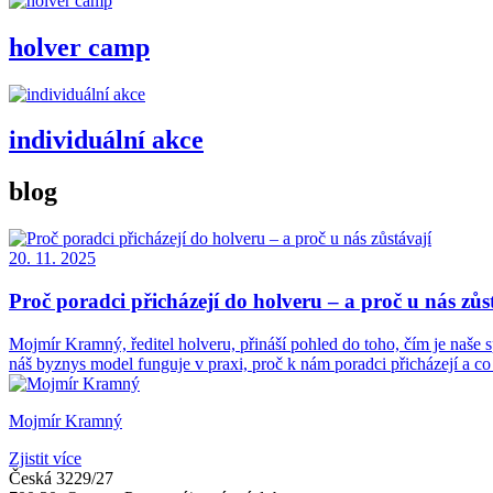
holver camp
individuální akce
blog
20. 11. 2025
Proč poradci přicházejí do holveru – a proč u nás zůs
Mojmír Kramný, ředitel holveru, přináší pohled do toho, čím je naše s
náš byznys model funguje v praxi, proč k nám poradci přicházejí a c
Mojmír Kramný
Zjistit více
Česká 3229/27